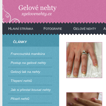
H
F
G
A
LAVNÍ STRÁNKA
OTOGRAFIE
ELOVÉ NEHTY
ČLÁNKY
Francouzská manikúra
Postup na gelové nehty
Gelový lak na nehty
Třepení nehtů
Jak si přestat kousat nehty
Plíseň nehtů