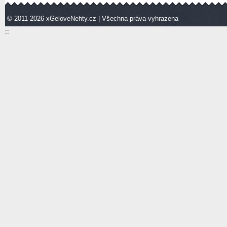
© 2011-2026
xGeloveNehty.cz
| Všechna práva vyhrazena
::