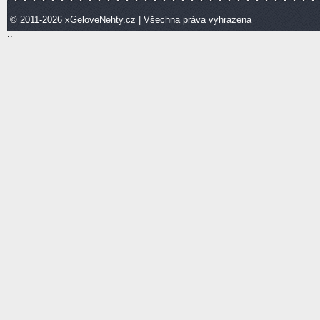
© 2011-2026
xGeloveNehty.cz
| Všechna práva vyhrazena
::