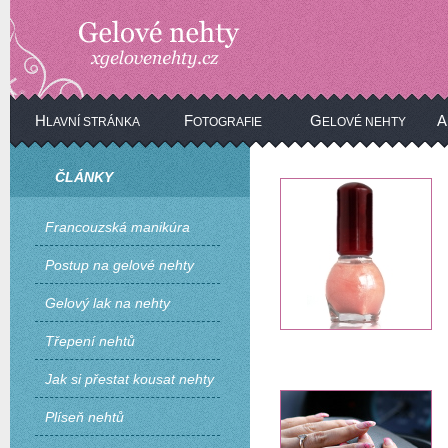
H
F
G
A
LAVNÍ STRÁNKA
OTOGRAFIE
ELOVÉ NEHTY
ČLÁNKY
Francouzská manikúra
Postup na gelové nehty
Gelový lak na nehty
Třepení nehtů
Jak si přestat kousat nehty
Plíseň nehtů