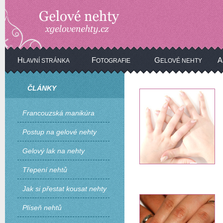
H
F
G
A
LAVNÍ STRÁNKA
OTOGRAFIE
ELOVÉ NEHTY
ČLÁNKY
Francouzská manikúra
Postup na gelové nehty
Gelový lak na nehty
Třepení nehtů
Jak si přestat kousat nehty
Plíseň nehtů