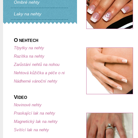
Ombré nehty
Laky na nehty
O
NEHTECH
Třpytky na nehty
Razítka na nehty
Zarůstání nehtů na nohou
Nehtová kůžička a péče o ni
Nádherné vánoční nehty
V
IDEO
Novinové nehty
Praskající lak na nehty
Magnetický lak na nehty
Svítící lak na nehty