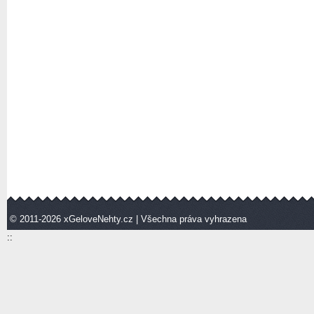
© 2011-2026
xGeloveNehty.cz
| Všechna práva vyhrazena
::