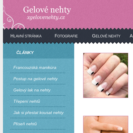
H
F
G
A
LAVNÍ STRÁNKA
OTOGRAFIE
ELOVÉ NEHTY
ČLÁNKY
Francouzská manikúra
Postup na gelové nehty
Gelový lak na nehty
Třepení nehtů
Jak si přestat kousat nehty
Plíseň nehtů