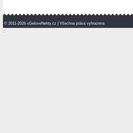
© 2011-2026
xGeloveNehty.cz
| Všechna práva vyhrazena
::