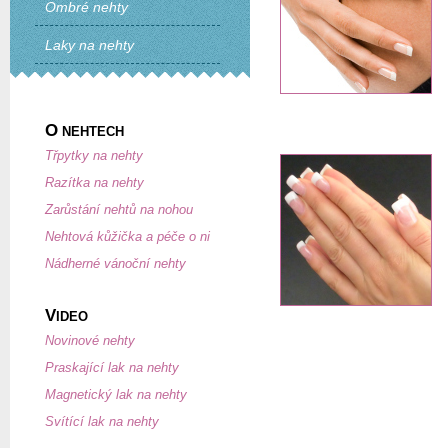
Ombré nehty
Laky na nehty
O
NEHTECH
Třpytky na nehty
Razítka na nehty
Zarůstání nehtů na nohou
Nehtová kůžička a péče o ni
Nádherné vánoční nehty
V
IDEO
Novinové nehty
Praskající lak na nehty
Magnetický lak na nehty
Svítící lak na nehty